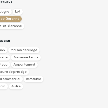
RTEMENT
dogne
Lot
-et-Garonne
n-et-Garonne
DE BIEN
son
Maison de village
aine
Ancienne ferme
teau
Appartement
eure de prestige
al commercial
Immeuble
rain
Autre