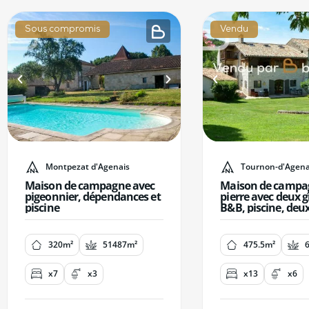
Sous compromis
Vendu
Montpezat d'Agenais
Tournon-d'Agena
Maison de campagne avec
Maison de campa
pigeonnier, dépendances et
pierre avec deux g
piscine
B&B, piscine, deu
et 7 ha
320m²
51487m²
475.5m²
x7
x3
x13
x6