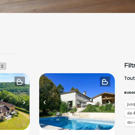
Fil
2
Tout
BUDG
jus
de 
au-