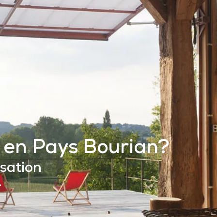
isation
.