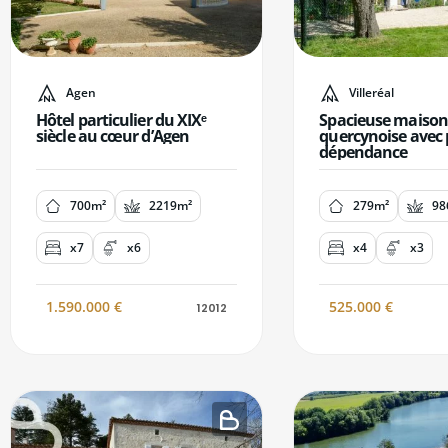
Agen
Villeréal
Hôtel particulier du XIXᵉ
Spacieuse maison
siècle au cœur d’Agen
quercynoise avec p
dépendance
700m²
2219m²
279m²
98
x7
x6
x4
x3
1.590.000
€
525.000
€
12012