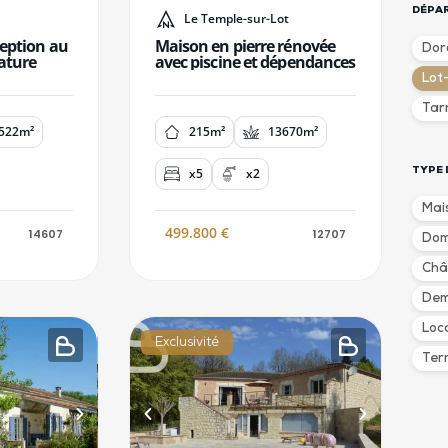
DÉPA
Le Temple-sur-Lot
eption au
Maison en pierre rénovée
Dor
ature
avec piscine et dépendances
Lot
Tar
522m²
215m²
13670m²
TYPE 
x5
x2
Mai
499.800
€
14607
12707
Dom
Châ
Dem
Loc
Exclusivité
Ter