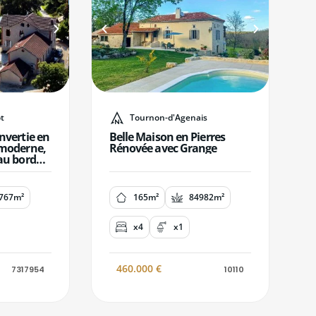
t
Tournon-d'Agenais
nvertie en
Belle Maison en Pierres
 moderne,
Rénovée avec Grange
au bord
767m²
165m²
84982m²
x4
x1
460.000
€
7317954
10110