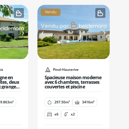
Vendu
is
Pinel-Hauterive
gne en
Spacieuse maison moderne
îtes, deux
avec 6 chambres, terrasses
x granges
couvertes et piscine
69.863m²
297.50m²
3416m²
x6
x2