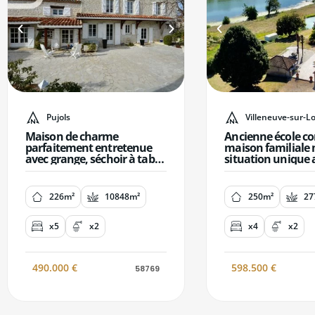
Pujols
Villeneuve-sur-Lo
Maison de charme
Ancienne école co
parfaitement entretenue
maison familiale
avec grange, séchoir à tabac
situation unique 
et pigeonnier
du Lot sur 2,7ha
226m²
10848m²
250m²
27
x5
x2
x4
x2
490.000
€
598.500
€
58769