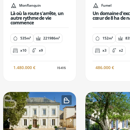
Monflanquin
Fumel
Là où la route s'arrête, un
Un domaine d'exc
autre rythme de vie
cœur de 8 ha de n
commence
535m²
221986m²
152m²
83
x10
x9
x3
x2
1.480.000
€
486.000
€
15415