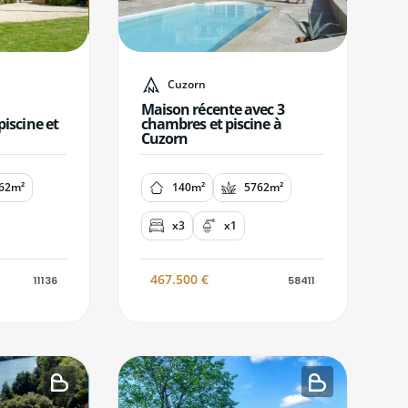
Cuzorn
Maison récente avec 3
iscine et
chambres et piscine à
Cuzorn
62m²
140m²
5762m²
x3
x1
467.500
€
11136
58411