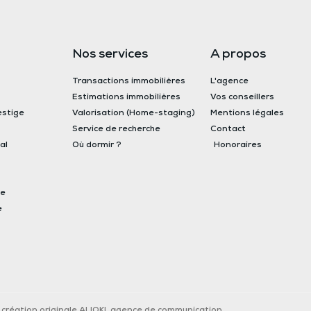
Nos services
A propos
Transactions immobilières
L'agence
Estimations immobilières
Vos conseillers
estige
Valorisation (Home-staging)
Mentions légales
Service de recherche
Contact
al
Où dormir ?
Honoraires
ne
e
création originale ALIOKI, agence de communication​