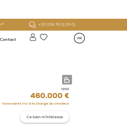
+33 (0)6 76 01 29 01
SIF
FR
Contact
10110
460.000
€
honoraires ttc à la charge du vendeur
Ce bien m'intéresse