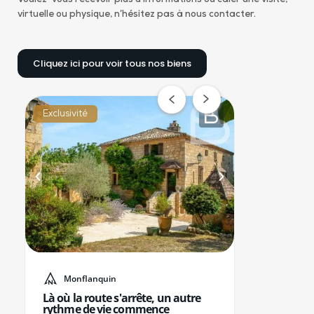
virtuelle ou physique, n’hésitez pas à nous contacter.
Cliquez ici pour voir tous nos biens
Exclusivité
N
Monflanquin
Là où la route s'arrête, un autre
L
rythme de vie commence
p