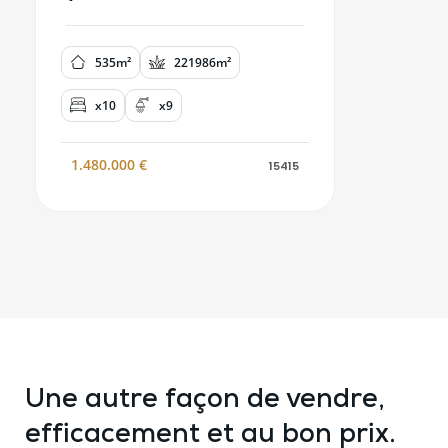
535m²
221986m²
x10
x9
1.480.000
€
15415
Une autre façon de vendre,
efficacement et au bon prix.