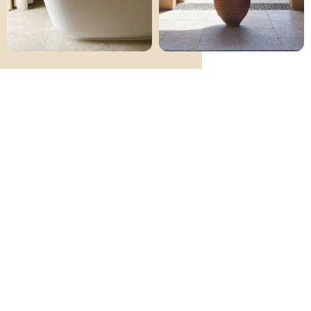
Agence immobilière beldemora, située à Salviac, à la limite du
Périgord et le Quercy, assure la vente de votre bien depuis
l’estimation jusqu’à la signature en passant par la valorisation
(home-staging) et marketing professionel, vous accompagne
sur votre achat et votre recherche de bien à la carte en
Dordogne, dans le Lot, le Lot-et-Garonne et le Tarn-et-
Garonne.