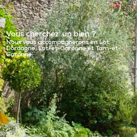
Vous
cherc
|
un bien ?
Nous vous accompagnerons en Lot,
Dordogne, Lot-et-Garonne et Tarn-et-
Garonne