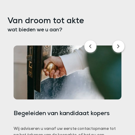
Van droom tot akte
wat bieden we u aan?
js
Begeleiden van kandidaat kopers
In u
Wij adviseren u vanaf uw eerste contactopname tot
Gebrek 