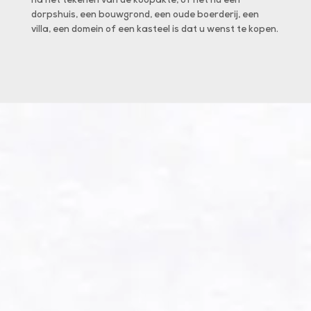
na het tekenen van de koopakte, of het nu een ​​
zoeken
ages
dorpshuis, een bouwgrond, een oude boerderij, een
of le P
. Via
villa, een domein of een kasteel is dat u wenst te kopen.
handen