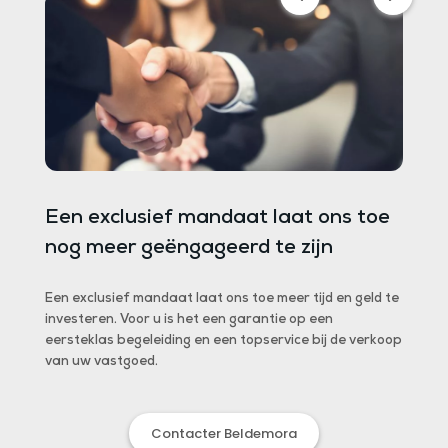
iet
Een exclusief mandaat laat ons toe
Uw e
nog meer geëngageerd te zijn
juis
Een exclusief mandaat laat ons toe meer tijd en geld te
Exclus
e
investeren. Voor u is het een garantie op een
ondert
pers.
eersteklas begeleiding en een topservice bij de verkoop
van de
n
van uw vastgoed.
l'Immob
rs.
Contacter Beldemora