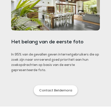
Het belang van de eerste foto
De e
inuut
In 95% van de gevallen geven internetgebruikers die op
80% va
voor
zoek zijn naar onroerend goed prioriteit aan hun
"indruk
to's en
zoekopdrachten op basis van de eerste
w
gepresenteerde foto.
Contact Beldemora