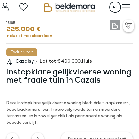
NL
15165
225.000
€
inclusief makelaarsloon
Exclusiviteit
Cazals
Lot
,
tot € 400.000
,
Huis
Instapklare gelijkvloerse woning
met fraaie tuin in Cazals
Deze instapklare gelijkvloerse woning biedt drie slaapkamers,
twee badkamers, een fraaie volgroeide tuin en meerdere
terrassen, en is zowel geschikt als permanente woning als
tweede verblijf.
Deze woning interesseert mij